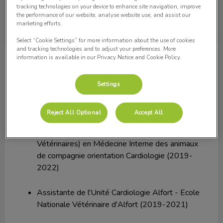
tracking technologies on your device to enhance site navigation, improve
the performance of our website, analyse website use, and assist our
marketing efforts.
Select “Cookie Settings” for more information about the use of cookies
and tracking technologies and to adjust your preferences. More
Dr Kartout
Cardiologie, Echocardiographie
information is available in our Privacy Notice and Cookie Policy.
Cardiologie, Echocardiographie
Settings
Vétérinaire (Ecole Nationale Vétérinaire d'Alger)
Reject All Optional
Accept All
CEAV (Certificat d'Etudes Approfondies
Vétérinaires) en Médecine Interne des animaux
de compagnie orientation Cardiologie (2019-
2022)
Assistante de l'Unité Cardiologie Alfort - Ecole
Nationale Vétérinaire d'Alfort (2019-2021)