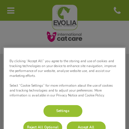
Open con
Page d'accueil de Clinique vétéri
By clicking “Accept All” you agree to the storing and use of cookies and
tracking technologies on your device to enhance site navigation, improve
Clinique Vétérinaire Evolia
the performance of our website, analyse website use, and assist our
marketing efforts.
Select “Cookie Settings” for more information about the use of cookies
and tracking technologies and to adjust your preferences. More
information is available in our Privacy Notice and Cookie Policy.
Explorer
Settings
Accueil
Reject All Optional
Accept All