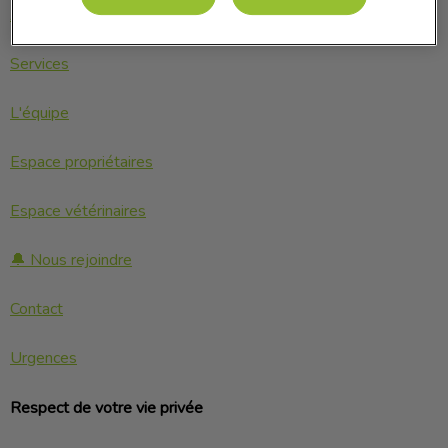
À propos
Services
L'équipe
Espace propriétaires
Espace vétérinaires
🔔 Nous rejoindre
Contact
Urgences
Respect de votre vie privée