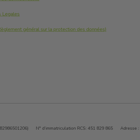
s Legales
glement général sur la protection des données)
5182986501206)
N° d’immatriculation RCS:
451 829 865
Adresse 