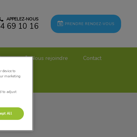
APPELEZ-NOUS
4 69 10 16
PRENDRE RENDEZ-VOUS
ires
🔔 Nous rejoindre
Contact
r device to
our marketing
d to adjust
ept All