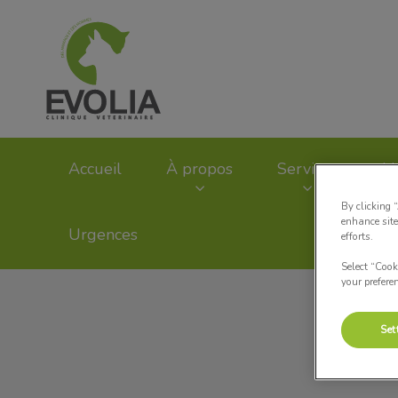
Page d'accueil de Cl
Accueil
À propos
Services
L'
By clicking 
enhance site
Urgences
efforts.
Select “Cook
your prefere
Set