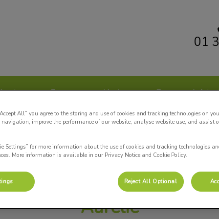
01 3
inique vétérinaire Evolia
équipe
Espace propriétaires
Espace vétérina
“Accept All” you agree to the storing and use of cookies and tracking technologies on you
 navigation, improve the performance of our website, analyse website use, and assist 
ie Settings” for more information about the use of cookies and tracking technologies an
nces. More information is available in our Privacy Notice and Cookie Policy.
tings
Reject All Optional
Acc
Aurélie