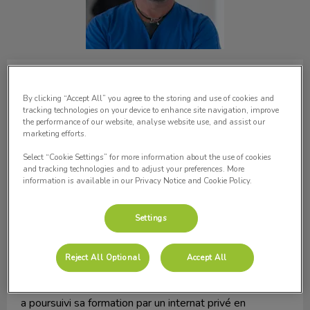
Dr Gault
Dentisterie, stomatologie, chirurgie
maxillo faciale
By clicking “Accept All” you agree to the storing and use of cookies and
tracking technologies on your device to enhance site navigation, improve
the performance of our website, analyse website use, and assist our
Vétérinaire (Faculté de Médecine Vétérinaire de
marketing efforts.
l’Université de Liège, Belgique)
Select “Cookie Settings” for more information about the use of cookies
and tracking technologies and to adjust your preferences. More
information is available in our Privacy Notice and Cookie Policy.
Licence de biologie et physiologie animale
Ancien résident du collège de dentisterie
Settings
vétérinaire (EVDC, AZURVET, Nice)
Reject All Optional
Accept All
Le Docteur GAULT a été diplômé de la faculté de
médecine vétérinaire de l’université de Liège en 2012. Il
a poursuivi sa formation par un internat privé en