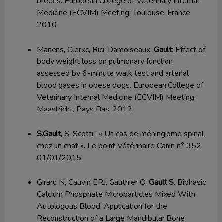
breeds. European College of Veterinary Internal
Medicine (ECVIM) Meeting, Toulouse, France
2010
Manens, Clerxc, Rici, Damoiseaux,
Gault
: Effect of
body weight loss on pulmonary function
assessed by 6-minute walk test and arterial
blood gases in obese dogs. European College of
Veterinary Internal Medicine (ECVIM) Meeting,
Maastricht, Pays Bas, 2012
S.Gault,
S. Scotti : « Un cas de méningiome spinal
chez un chat ». Le point Vétérinaire Canin n° 352,
01/01/2015
Girard N, Cauvin ERJ, Gauthier O,
Gault S
. Biphasic
Calcium Phosphate Microparticles Mixed With
Autologous Blood: Application for the
Reconstruction of a Large Mandibular Bone